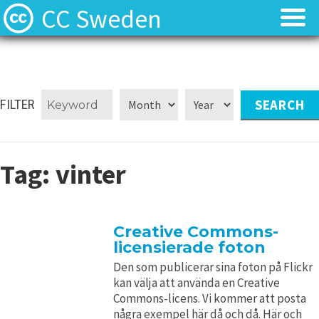
CC Sweden
Licenserna
Licenserna
Resurser
Resurser
FILTER
Om oss
Om oss
Tag:
vinter
Nyheter
Nyheter
Kontakt
Kontakt
Creative Commons-
licensierade foton
Den som publicerar sina foton på Flickr
kan välja att använda en Creative
Commons-licens. Vi kommer att posta
några exempel här då och då. Här och