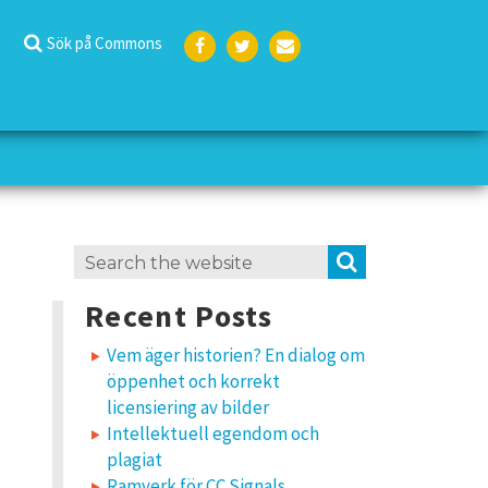
Sök på Commons
Face
Twit
E-
boo
ter
post
k
Search
SEARCH
for:
Recent Posts
Vem äger historien? En dialog om
öppenhet och korrekt
licensiering av bilder
Intellektuell egendom och
plagiat
Ramverk för CC Signals