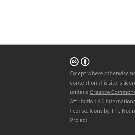
Except where otherwise
n
content on this site is lice
under a
Creative Common
Attribution 4.0 Internationa
license
.
Icons
by The Noun
Project.