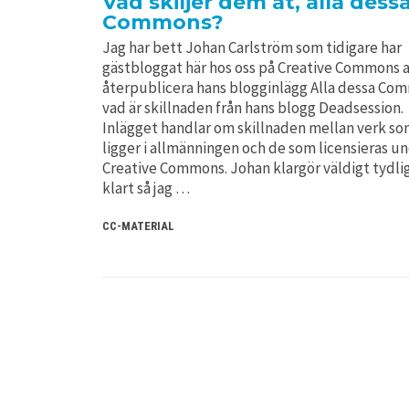
Vad skiljer dem åt, alla dess
Commons?
Jag har bett Johan Carlström som tidigare har
gästbloggat här hos oss på Creative Commons a
återpublicera hans blogginlägg Alla dessa Co
vad är skillnaden från hans blogg Deadsession.
Inlägget handlar om skillnaden mellan verk s
ligger i allmänningen och de som licensieras u
Creative Commons. Johan klargör väldigt tydli
klart så jag …
CC-MATERIAL