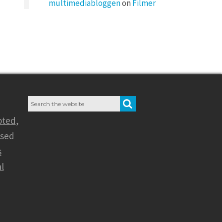
multimediabloggen
on
Filmer
Search
SEARCH
for:
oted
,
nsed
s
l