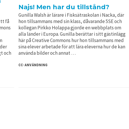
a
Najs! Men har du tillstånd?
Gunilla Walsh är lärare i Fisksätraskolan i Nacka, där
tt få
hon tillsammans med sin klass, dåvarande 5SE och
mmons
kollegan Pirkko Holappa gjorde en webbplats om
alla länder i Europa. Gunilla berättar i sitt gästinlägg
om
här på Creative Commons hur hon tillsammans med
nder
sina elever arbetade för att lära eleverna hur de kan
gt och
använda bilder och annat …
CC-ANVÄNDNING