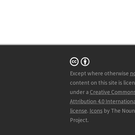
Except where otherwise
n
content on this site is lice
under a
Creative Common
Attribution 4.0 Internationa
license
.
Icons
by The Noun
Project.