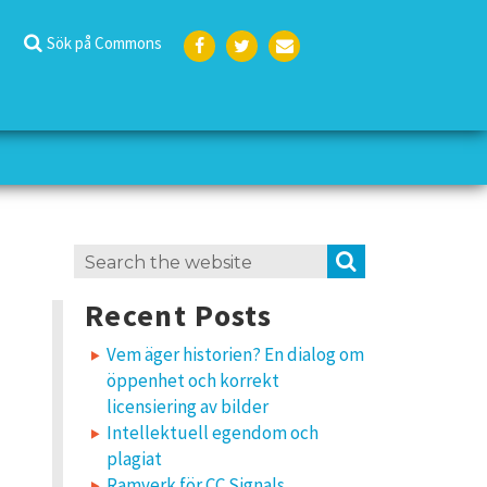
Sök på Commons
Face
Twit
E-
boo
ter
post
k
Search
SEARCH
for:
Recent Posts
Vem äger historien? En dialog om
öppenhet och korrekt
licensiering av bilder
Intellektuell egendom och
plagiat
Ramverk för CC Signals