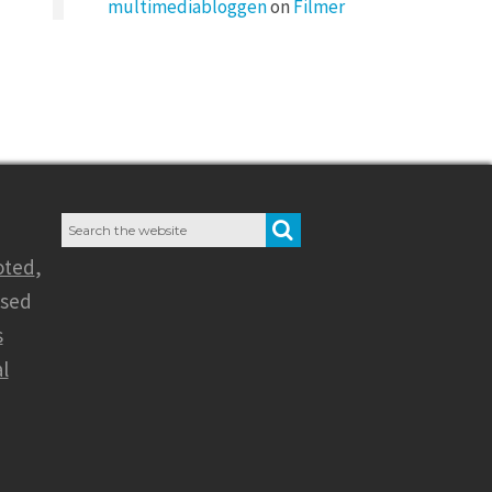
multimediabloggen
on
Filmer
Search
SEARCH
for:
oted
,
nsed
s
l