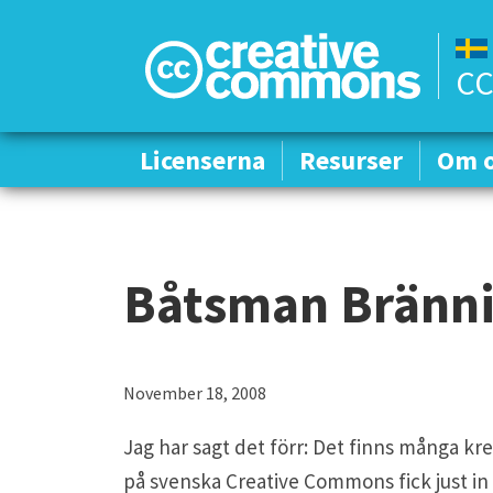
CC
Licenserna
Licenserna
Resurser
Resurser
Om 
Om 
Båtsman Bränni
November 18, 2008
Jag har sagt det förr: Det finns många kre
på svenska Creative Commons fick just in 