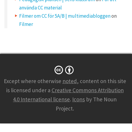
n
använda CC material
o
t
b
Filmer om CC för 5A/B | multimediabloggen
on
e
p
Filmer
u
b
l
i
s
h
e
d
.
R
e
q
u
i
Except where otherwise
noted
, content on this site
r
e
d
is licensed under a
Creative Commons Attribution
f
i
4.0 International license
.
Icons
by The Noun
e
l
d
Project.
s
a
r
e
m
a