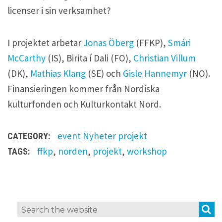
licenser i sin verksamhet?
I projektet arbetar
Jonas Öberg
(FFKP),
Smári
McCarthy
(IS), Birita í Dali (FO),
Christian Villum
(DK),
Mathias Klang
(SE) och
Gisle Hannemyr
(NO).
Finansieringen kommer från Nordiska
kulturfonden och Kulturkontakt Nord.
event
Nyheter
projekt
CATEGORY:
ffkp
,
norden
,
projekt
,
workshop
TAGS:
L
S
Search
e