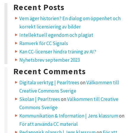
for:
a
Recent Posts
v
e
a
Vem äger historien? En dialog om öppenhet och
R
korrekt licensiering av bilder
e
p
Intellektuell egendom och plagiat
l
Ramverk för CC Signals
y
Kan CC-licenser hindra träning av AI?
Nyhetsbrev september 2023
Y
o
u
Recent Comments
r
e
m
Digitala verktyg | Pearltrees
on
Välkommen till
a
i
Creative Commons Sverige
l
a
d
Skolan | Pearltrees
on
Välkommen till Creative
d
r
Commons Sverige
e
s
Kommunikation & Information | Jens klassrum
on
s
w
För att använda CC material
i
l
Pedagogisk plansch | Jens klassrum
on
För att
l