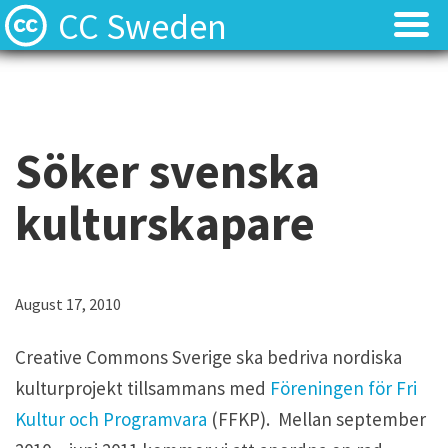
CC Sweden
Licenserna
Licenserna
Resurser
Resurser
Söker svenska
Om oss
Om oss
kulturskapare
Nyheter
Nyheter
Kontakt
Kontakt
August 17, 2010
Creative Commons Sverige ska bedriva nordiska
kulturprojekt tillsammans med
Föreningen för Fri
Kultur och Programvara
(FFKP). Mellan september