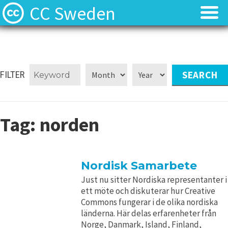
CC Sweden
Licenserna
Licenserna
Resurser
Resurser
FILTER
Om oss
Om oss
Tag:
norden
Nyheter
Nyheter
Kontakt
Kontakt
Nordisk Samarbete
Just nu sitter Nordiska representanter i
ett möte och diskuterar hur Creative
Commons fungerar i de olika nordiska
länderna. Här delas erfarenheter från
Norge, Danmark, Island, Finland,