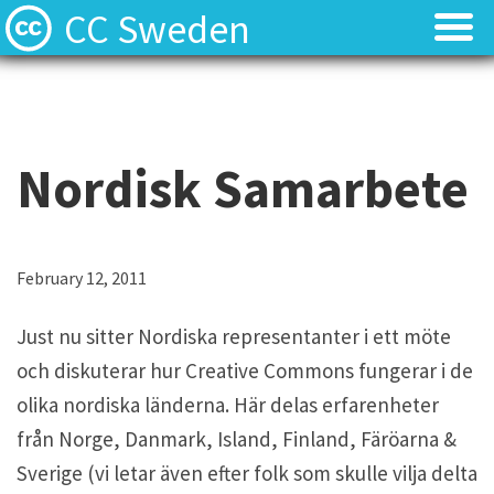
CC Sweden
Licenserna
Licenserna
Resurser
Resurser
Nordisk Samarbete
Om oss
Om oss
Nyheter
Nyheter
February 12, 2011
Kontakt
Kontakt
Just nu sitter Nordiska representanter i ett möte
och diskuterar hur Creative Commons fungerar i de
olika nordiska länderna. Här delas erfarenheter
från Norge, Danmark, Island, Finland, Färöarna &
Sverige (vi letar även efter folk som skulle vilja delta