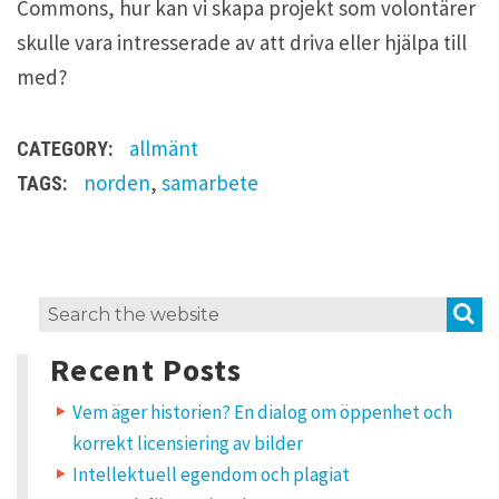
Commons, hur kan vi skapa projekt som volontärer
skulle vara intresserade av att driva eller hjälpa till
med?
allmänt
CATEGORY:
norden
,
samarbete
TAGS:
O
S
Search
n
for:
e
Recent Posts
t
h
o
Vem äger historien? En dialog om öppenhet och
u
korrekt licensiering av bilder
g
h
Intellektuell egendom och plagiat
t