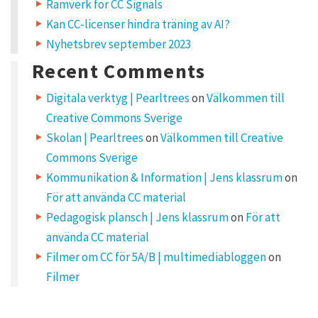
Ramverk för CC Signals
o
n
Kan CC-licenser hindra träning av AI?
“
Nyhetsbrev september 2023
N
o
Recent Comments
r
d
i
Digitala verktyg | Pearltrees
on
Välkommen till
s
Creative Commons Sverige
k
S
Skolan | Pearltrees
on
Välkommen till Creative
a
Commons Sverige
m
a
Kommunikation & Information | Jens klassrum
on
r
För att använda CC material
b
e
Pedagogisk plansch | Jens klassrum
on
För att
t
använda CC material
e
”
Filmer om CC för 5A/B | multimediabloggen
on
Filmer
P