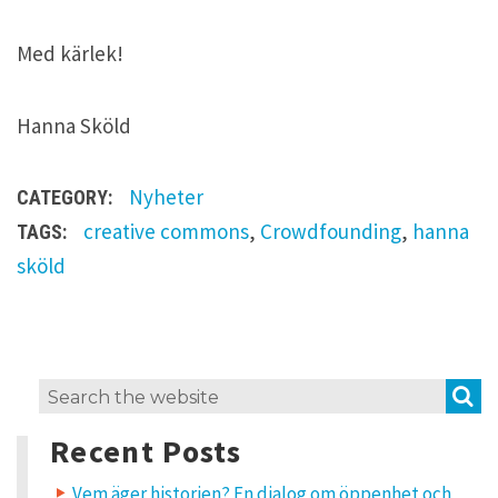
Med kärlek!
Hanna Sköld
Nyheter
CATEGORY:
creative commons
,
Crowdfounding
,
hanna
TAGS:
sköld
O
S
Search
n
for:
e
Recent Posts
t
h
o
Vem äger historien? En dialog om öppenhet och