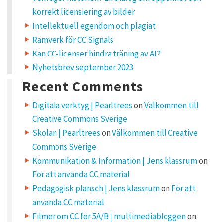
u
korrekt licensiering av bilder
g
h
Intellektuell egendom och plagiat
t
Ramverk för CC Signals
o
n
Kan CC-licenser hindra träning av AI?
“
Nyhetsbrev september 2023
H
a
Recent Comments
n
n
a
Digitala verktyg | Pearltrees
on
Välkommen till
S
Creative Commons Sverige
k
ö
Skolan | Pearltrees
on
Välkommen till Creative
l
Commons Sverige
d
s
Kommunikation & Information | Jens klassrum
on
n
För att använda CC material
y
a
Pedagogisk plansch | Jens klassrum
on
För att
f
använda CC material
i
l
Filmer om CC för 5A/B | multimediabloggen
on
m