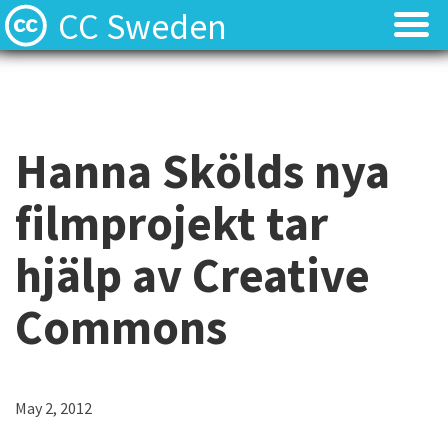
CC Sweden
Licenserna
Licenserna
Resurser
Resurser
Hanna Skölds nya
Om oss
Om oss
filmprojekt tar
Nyheter
Nyheter
hjälp av Creative
Kontakt
Kontakt
Commons
May 2, 2012