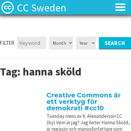
CC Sweden
Licenserna
Licenserna
Resurser
Resurser
FILTER
Om oss
Om oss
Tag:
hanna sköld
Nyheter
Nyheter
Kontakt
Kontakt
Creative Commons är
ett verktyg för
demokrati #cc10
Tuesday mess av K. Alexanderson CC
(by) Vem är jag? Jag heter Hanna Sköld,
är regissör och manusförfattare som