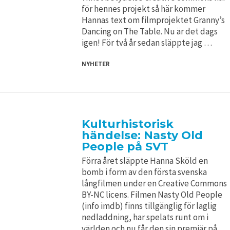
för hennes projekt så här kommer
Hannas text om filmprojektet Granny’s
Dancing on The Table. Nu är det dags
igen! För två år sedan släppte jag …
NYHETER
Kulturhistorisk
händelse: Nasty Old
People på SVT
Förra året släppte Hanna Sköld en
bomb i form av den första svenska
långfilmen under en Creative Commons
BY-NC licens. Filmen Nasty Old People
(info imdb) finns tillgänglig för laglig
nedladdning, har spelats runt om i
världen och nu får den sin premiär på