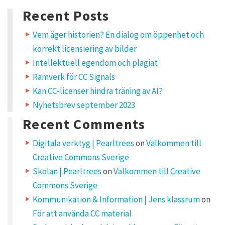
for:
a
Recent Posts
v
e
a
Vem äger historien? En dialog om öppenhet och
R
korrekt licensiering av bilder
e
p
Intellektuell egendom och plagiat
l
Ramverk för CC Signals
y
Kan CC-licenser hindra träning av AI?
Nyhetsbrev september 2023
Y
o
u
Recent Comments
r
e
m
Digitala verktyg | Pearltrees
on
Välkommen till
a
i
Creative Commons Sverige
l
a
d
Skolan | Pearltrees
on
Välkommen till Creative
d
r
Commons Sverige
e
s
Kommunikation & Information | Jens klassrum
on
s
w
För att använda CC material
i
l