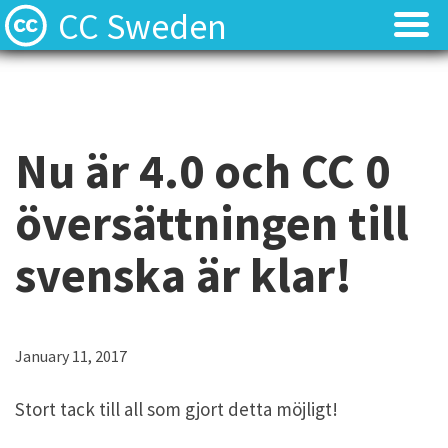
CC Sweden
Licenserna
Licenserna
Resurser
Resurser
Nu är 4.0 och CC 0
Om oss
Om oss
översättningen till
Nyheter
Nyheter
svenska är klar!
Kontakt
Kontakt
January 11, 2017
Stort tack till all som gjort detta möjligt!