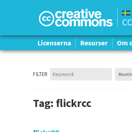
CC
Licenserna
Licenserna
Resurser
Resurser
Om 
Om 
FILTER
Tag:
flickrcc