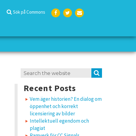
Sök på Commons
Face
Twit
E-
boo
ter
post
k
Search
SEARCH
for:
Recent Posts
Vem äger historien? En dialog om
öppenhet och korrekt
licensiering av bilder
Intellektuell egendom och
plagiat
Ramverk för CC Signals