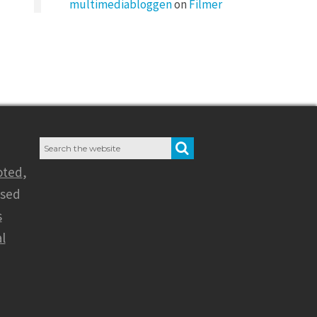
multimediabloggen
on
Filmer
Search
SEARCH
for:
oted
,
nsed
s
l