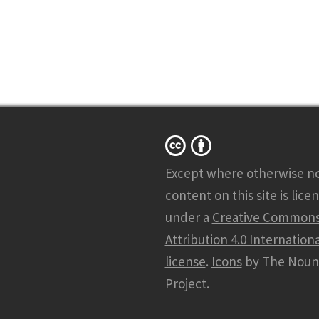
Except where otherwise
n
content on this site is lice
under a
Creative Common
Attribution 4.0 Internationa
license
.
Icons
by The Noun
Project.