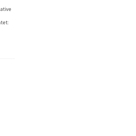
eative
tet: