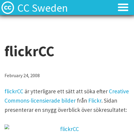
CC Sweden
Licenserna
Licenserna
Resurser
Resurser
flickrCC
Om oss
Om oss
Nyheter
Nyheter
February 24, 2008
Kontakt
Kontakt
flickrCC
är ytterligare ett sätt att söka efter
Creative
Commons-licensierade bilder
från
Flickr
. Sidan
presenterar en snygg överblick över sökresultatet: