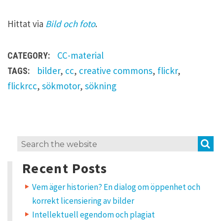
Hittat via
Bild och foto
.
CC-material
CATEGORY:
bilder
,
cc
,
creative commons
,
flickr
,
TAGS:
flickrcc
,
sökmotor
,
sökning
O
S
Search
n
for:
e
Recent Posts
t
h
o
Vem äger historien? En dialog om öppenhet och
u
korrekt licensiering av bilder
g
h
Intellektuell egendom och plagiat
t