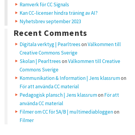
Ramverk för CC Signals
o
n
Kan CC-licenser hindra träning av AI?
“
Nyhetsbrev september 2023
f
l
Recent Comments
i
c
k
Digitala verktyg | Pearltrees
on
Välkommen till
r
Creative Commons Sverige
C
C
Skolan | Pearltrees
on
Välkommen till Creative
”
Commons Sverige
Kommunikation & Information | Jens klassrum
on
För att använda CC material
Pedagogisk plansch | Jens klassrum
on
För att
A
använda CC material
b
Filmer om CC för 5A/B | multimediabloggen
on
d
Filmer
u
l