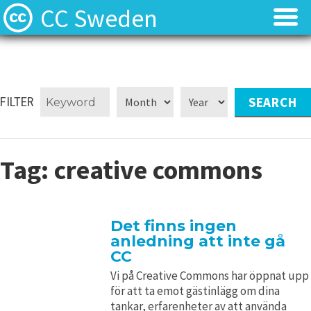
CC Sweden
Licenserna
Licenserna
Resurser
Resurser
FILTER
Om oss
Om oss
Tag:
creative commons
Nyheter
Nyheter
Kontakt
Kontakt
Det finns ingen
anledning att inte gå
CC
Vi på Creative Commons har öppnat upp
för att ta emot gästinlägg om dina
tankar, erfarenheter av att använda