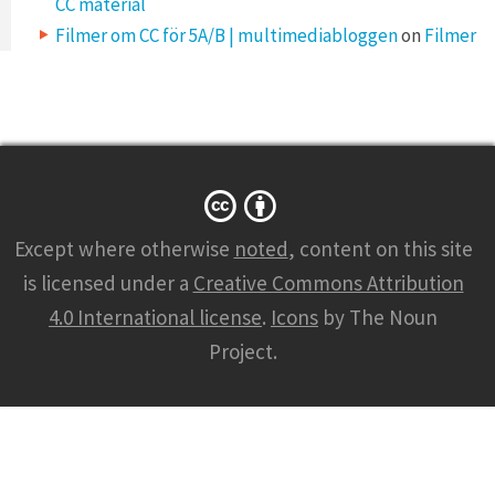
CC material
Filmer om CC för 5A/B | multimediabloggen
on
Filmer
Except where otherwise
noted
, content on this site
is licensed under a
Creative Commons Attribution
4.0 International license
.
Icons
by The Noun
Project.