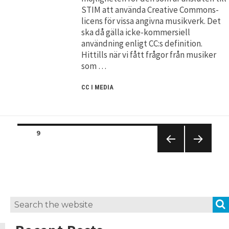
STIM att använda Creative Commons-
licens för vissa angivna musikverk. Det
ska då gälla icke-kommersiell
användning enligt CC:s definition.
Hittills när vi fått frågor från musiker
som …
CC I MEDIA
Posts
PAGE
9
navigation
PREVIO
NEXT
US
PAGE
PAGE
Search
for: