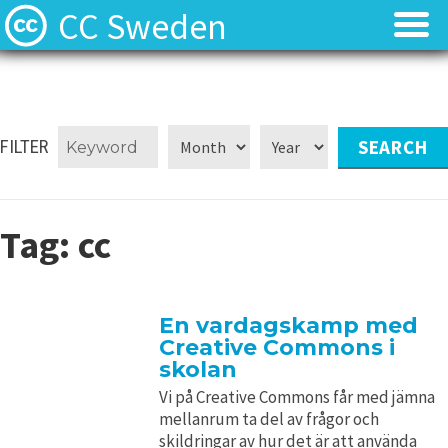
CC Sweden
Licenserna
Licenserna
Resurser
Resurser
FILTER
Om oss
Om oss
Tag:
cc
Nyheter
Nyheter
Kontakt
Kontakt
En vardagskamp med
Creative Commons i
skolan
Vi på Creative Commons får med jämna
mellanrum ta del av frågor och
skildringar av hur det är att använda