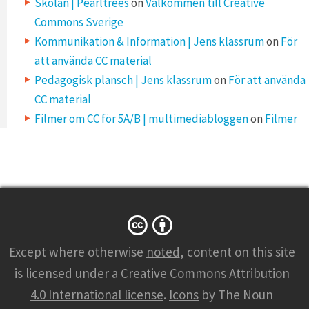
Skolan | Pearltrees
on
Välkommen till Creative
Commons Sverige
Kommunikation & Information | Jens klassrum
on
För
att använda CC material
Pedagogisk plansch | Jens klassrum
on
För att använda
CC material
Filmer om CC för 5A/B | multimediabloggen
on
Filmer
Except where otherwise
noted
, content on this site
is licensed under a
Creative Commons Attribution
4.0 International license
.
Icons
by The Noun